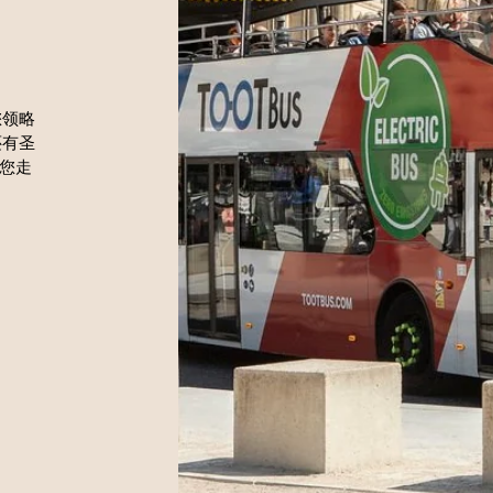
您领略
还有圣
带您走