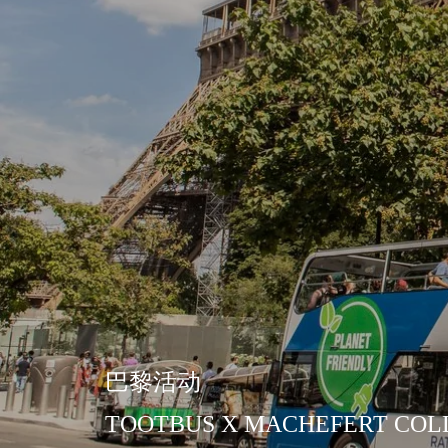
巴黎活
动
TOOTBUS X MACHEFERT COL